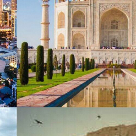
World's Le
全