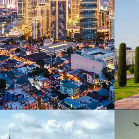
World's Le
全